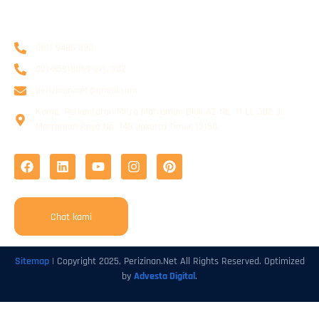
Info Kontak
0811 9485 333
021-85918059 ext. 302
perizinan.net@gmail.com
Komp. Perkantoran Mitra Matraman Blok A2 No. 11 Lt. 302 Jl.
Matraman Raya No. 148 Jakarta Timur 13150.
Chat kami
Sitemap
| Copyright 2025, Perizinan.Net All Rights Reserved. Optimized
by
Advesta Digital
.