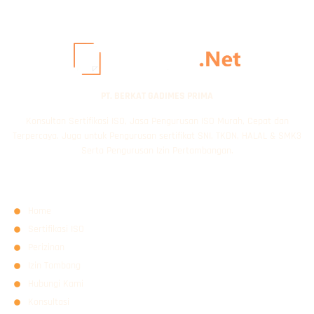
PT. BERKAT GADIMES PRIMA
Konsultan Sertifikasi ISO, Jasa Pengurusan ISO Murah, Cepat dan
Terpercaya. Juga untuk Pengurusan sertifikat SNI, TKDN, HALAL & SMK3
Serta Pengurusan Izin Pertambangan.
Halaman
Home
Sertifikasi ISO
Perizinan
Izin Tambang
Hubungi Kami
Konsultasi