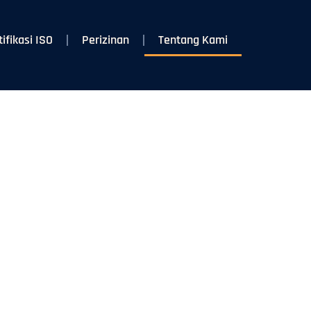
tifikasi ISO
Perizinan
Tentang Kami
i
ngurusan
nda.