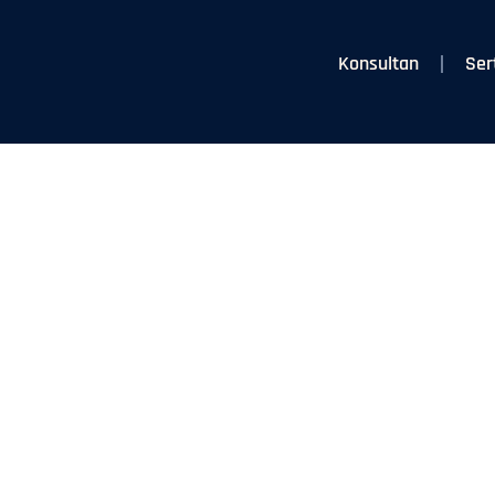
Konsultan
Ser
Tentang Kam
an.Net adalah Konsultan Sertifikasi ISO dan Pe
tifikasi Terpercaya. Solusi Terbaik bagi usaha a