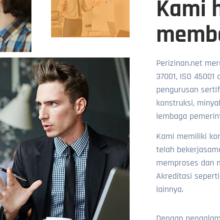
Kami h
memba
Perizinan.net mer
37001, ISO 45001 
pengurusan sertifi
konstruksi, minya
lembaga pemerint
Kami memiliki ko
telah bekerjasam
memproses dan me
Akreditasi sepert
lainnya.
Dengan pengalama