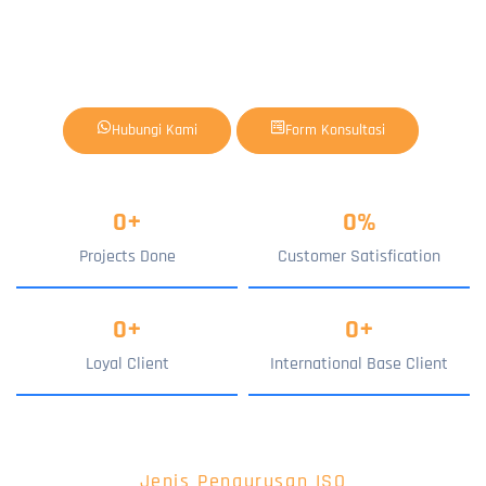
Hubungi Kami
Form Konsultasi
0
+
0
%
Projects Done
Customer Satisfication
0
+
0
+
Loyal Client
International Base Client
Jenis Pengurusan ISO